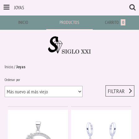
JOYAS
INICIO
PRODUCTOS
CARRITO
0
Inicio
/
Joyas
Ordenar por
FILTRAR