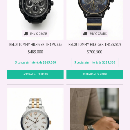
ENVÍO GRATIS
ENVÍO GRATIS
RELOJ TOMMY HILFIGER TH1792233
RELOJ TOMMY HILFIGER TH1782809
$489.000
$700.500
3
cuotas sin interés de
$163.000
3
cuotas sin interés de
$233.500