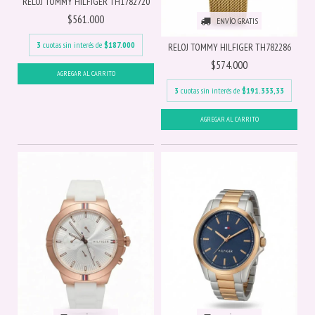
RELOJ TOMMY HILFIGER TH1782720
$561.000
ENVÍO GRATIS
3
cuotas sin interés de
$187.000
RELOJ TOMMY HILFIGER TH782286
$574.000
3
cuotas sin interés de
$191.333,33