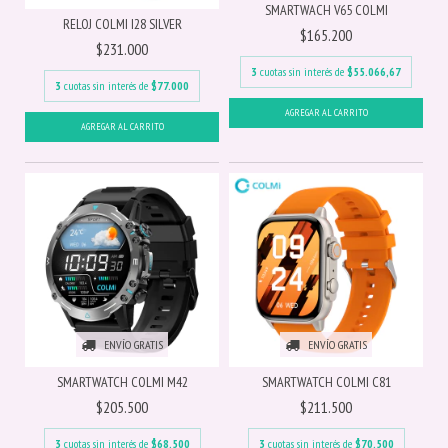
SMARTWACH V65 COLMI
RELOJ COLMI I28 SILVER
$165.200
$231.000
3
cuotas sin interés de
$55.066,67
3
cuotas sin interés de
$77.000
ENVÍO GRATIS
ENVÍO GRATIS
SMARTWATCH COLMI M42
SMARTWATCH COLMI C81
$205.500
$211.500
3
cuotas sin interés de
$68.500
3
cuotas sin interés de
$70.500