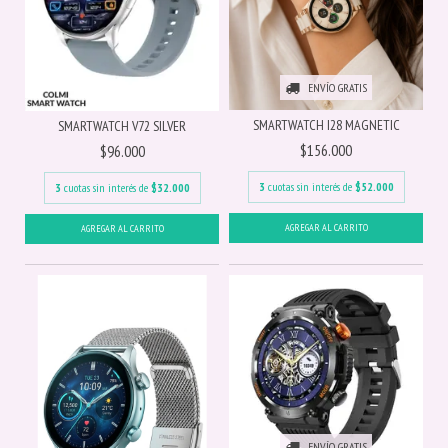
ENVÍO GRATIS
SMARTWATCH I28 MAGNETIC
SMARTWATCH V72 SILVER
$156.000
$96.000
3
cuotas sin interés de
$52.000
3
cuotas sin interés de
$32.000
ENVÍO GRATIS