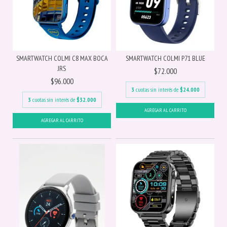
SMARTWATCH COLMI C8 MAX BOCA
SMARTWATCH COLMI P71 BLUE
JRS
$72.000
$96.000
3
cuotas sin interés de
$24.000
3
cuotas sin interés de
$32.000